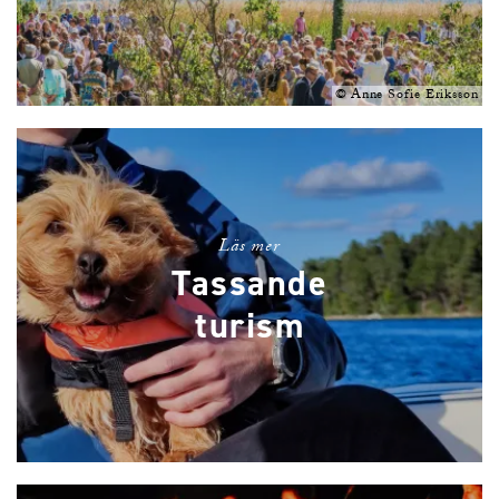
©
Anne Sofie Eriksson
Läs mer
Tassande
turism