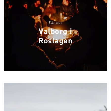
Läs mer
Valborg i
Roslagen