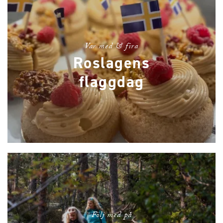
Var med & fira
Roslagens
flaggdag
Följ med på