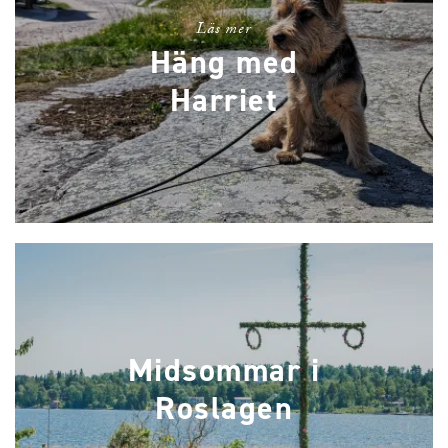
Läs mer
Häng med
Harriet
Midsommar i
Roslagen