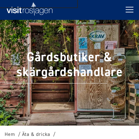
Gårdsbutiker &
skärgårdshandlare
Hem
Äta & dricka