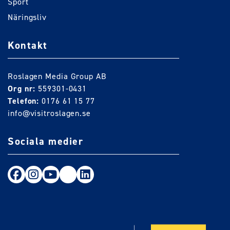
Sport
Näringsliv
Kontakt
Roslagen Media Group AB
Org nr:
559301-0431
Telefon:
0176 61 15 77
info@visitroslagen.se
Sociala medier
Följ oss på Facebook
Följ oss på Instagram
Följ oss på Youtube
TikTok
LinkedIn