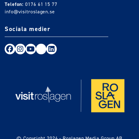
Telefon:
0176 61 15 77
info@visitroslagen.se
Sociala medier
Följ oss på Facebook
Följ oss på Instagram
Följ oss på Youtube
TikTok
LinkedIn
© Copyright 2026 -
Roslagen Media Group AB