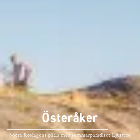
Österåker
Södra Roslagens pärla med sommarparadiset Ljusterö