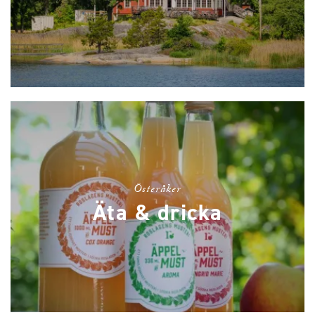
Österåker
Äta & dricka