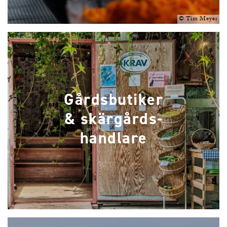
©
Tim Meyer
Gårdsbutiker
& skärgårds-
handlare