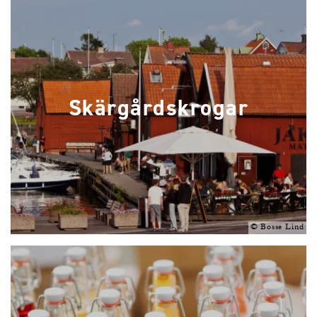
Skärgårdskrogar
©
Bosse Lind