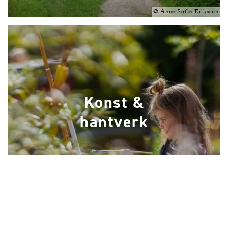
©
Anne Sofie Eriksson
Konst &
hantverk
©
Henrik Trygg