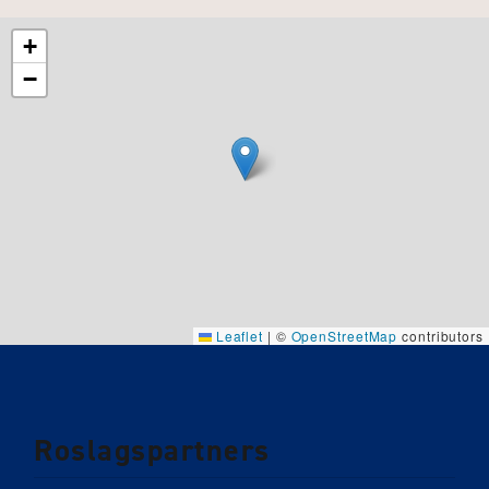
+
−
Leaflet
|
©
OpenStreetMap
contributors
Roslagspartners