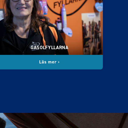
GASOLFYLLARNA
Läs mer ›