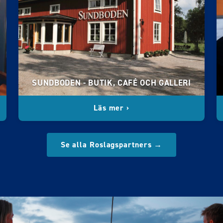
SUNDBODEN - BUTIK, CAFÉ OCH GALLERI
Läs mer ›
Se alla Roslagspartners →