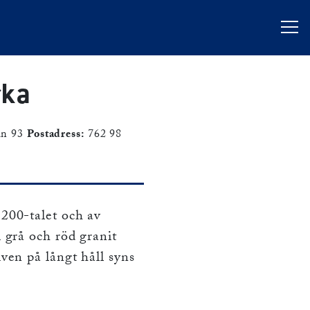
rka
an 93
Postadress:
762 98
200-talet och av
 grå och röd granit
ven på långt håll syns