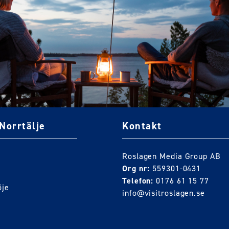
Norrtälje
Kontakt
Roslagen Media Group AB
Org nr:
559301-0431
Telefon:
0176 61 15 77
öje
info@visitroslagen.se