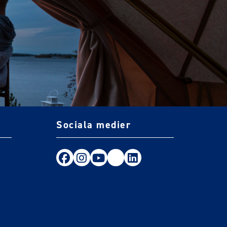
Sociala medier
Följ oss på Facebook
Följ oss på Instagram
Följ oss på Youtube
TikTok
LinkedIn