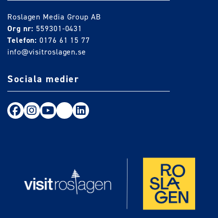
Roslagen Media Group AB
Org nr:
559301-0431
Telefon:
0176 61 15 77
info@visitroslagen.se
Sociala medier
Följ oss på Facebook
Följ oss på Instagram
Följ oss på Youtube
TikTok
LinkedIn