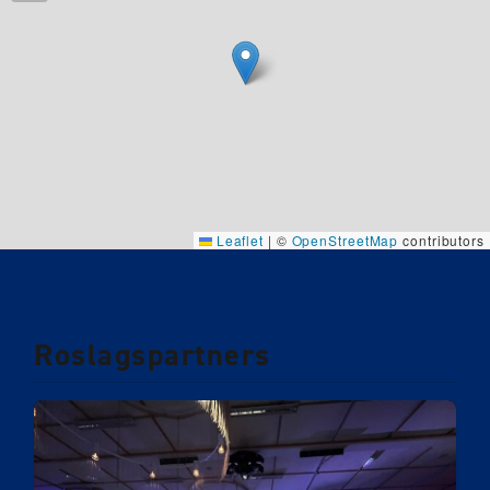
Leaflet
|
©
OpenStreetMap
contributors
Roslagspartners