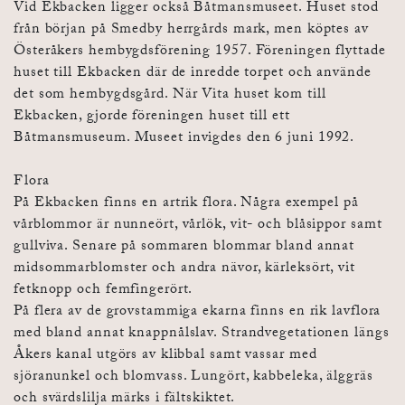
Vid Ekbacken ligger också Båtmansmuseet. Huset stod
från början på Smedby herrgårds mark, men köptes av
Österåkers hembygdsförening 1957. Föreningen flyttade
huset till Ekbacken där de inredde torpet och använde
det som hembygdsgård. När Vita huset kom till
Ekbacken, gjorde föreningen huset till ett
Båtmansmuseum. Museet invigdes den 6 juni 1992.
Flora
På Ekbacken finns en artrik flora. Några exempel på
vårblommor är nunneört, vårlök, vit- och blåsippor samt
gullviva. Senare på sommaren blommar bland annat
midsommarblomster och andra nävor, kärleksört, vit
fetknopp och femfingerört.
På flera av de grovstammiga ekarna finns en rik lavflora
med bland annat knappnålslav. Strandvegetationen längs
Åkers kanal utgörs av klibbal samt vassar med
sjöranunkel och blomvass. Lungört, kabbeleka, älggräs
och svärdslilja märks i fältskiktet.