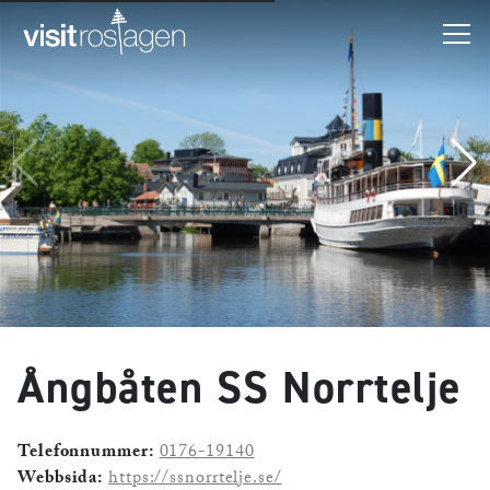
Ångbåten SS Norrtelje
Telefonnummer:
0176-19140
Webbsida:
https://ssnorrtelje.se/