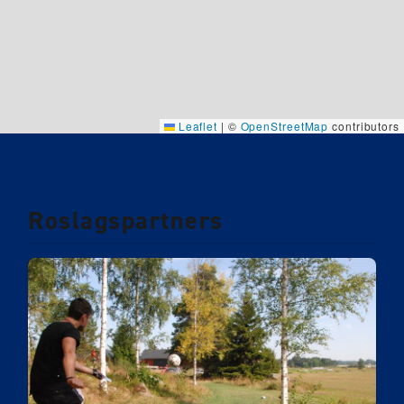
Leaflet
|
©
OpenStreetMap
contributors
Roslagspartners