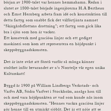
början av 1900-talet var hennes hemmahamn. Redan i
slutet av 1800-talet började ingenjörerna H.A Bertheau
och Ernst Hernberg arbeta fram idé och konstruktion till
detta fartyg som snabbt fick det välförtjänta namnet
“Skärgårdsflottans drottning”; ett fartyg som gick lika
bra i sjön som hon är vacker.
Ett konstverk med graciösa linjer och ett gediget
maskineri som kom att representera en höjdpunkt i
skeppsbyggnadskonsten.
Det är inte svårt att förstå varför så många känner
stolthet inför bevarandet av s/s Norrtelje vår egen unika
Kulturskatt!
Byggd år 1900 på William Lindbergs Verkstads- och
Varfvs AB, Södra Varfvet i Stockholm, ansågs hon till
och med vara höjdpunkten av vad som kunde nås inom
skeppsbyggnadskonsten. ”Hennes vackra graciösa linjer
gör henne till en utmärkt sjöbåt. Det är ett nöje att se