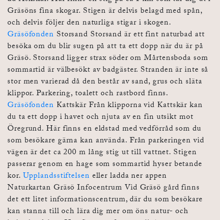
Gräsöns fina skogar. Stigen är delvis belagd med spån,
och delvis följer den naturliga stigar i skogen.
Gräsöfonden
Storsand Storsand är ett fint naturbad att
besöka om du blir sugen på att ta ett dopp när du är på
Gräsö. Storsand ligger strax söder om Mårtensboda som
sommartid är välbesökt av badgäster. Stranden är inte så
stor men varierad då den består av sand, grus och släta
klippor. Parkering, toalett och rastbord finns.
Gräsöfonden
Kattskär Från klipporna vid Kattskär kan
du ta ett dopp i havet och njuta av en fin utsikt mot
Öregrund. Här finns en eldstad med vedförråd som du
som besökare gärna kan använda. Från parkeringen vid
vägen är det ca 200 m lång stig ut till vattnet. Stigen
passerar genom en hage som sommartid hyser betande
kor.
Upplandsstiftelsen
eller ladda ner appen
Naturkartan Gräsö Infocentrum Vid Gräsö gård finns
det ett litet informationscentrum, där du som besökare
kan stanna till och lära dig mer om öns natur- och