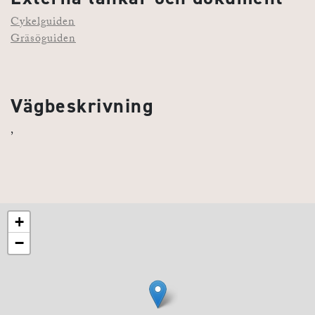
Cykelguiden
Gräsöguiden
Vägbeskrivning
,
+
−