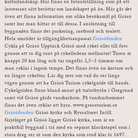
kulturlandskap. Här finns en fotoutställning som på ett
intressant sätt berättar om landskapet på ön. Här går det
även att finna information om olika besöksmål på Gräsö
samt hur man hittar ut till dessa. I anslutning till
byggnaden finns det parkering, rastbord och toalett.
Hela området är tillgänglihetsanpassat.
Gräsöfonden
Cykla på Gräsö Upptäck Gräsö med cykel eller till fots
genom att ta dig runt på cykelledens mellantur! Turen är
knappt 20 km lång och tar ungefär 2,5–3 timmar om
man cyklar i lagom tempo. Det finns även en kortare och
en längre cykeltur. Lär dig mer om vad du ser längs
vägen genom att ha Gräsö Turism cykelguide till hands.
Cykelguiden finns bland annat på turistbyrån i Öregrund
samt vid Gräsö gårds vandrarhem. På vandrarhemmet
finns det även cyklar att hyra. www.grasoturism.se
Gräsöfonden
Gräsö kyrka och Ryssaltaret Intill
färjeläget på Gräsö ligger Gräsö kyrka, som är en
praktfull byggnad i trä med en separat klockstapel som i
stora drag ser ut som den kyrka som stod klar år 1697.