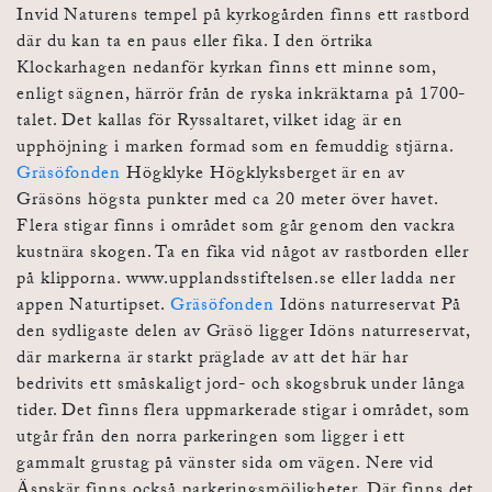
Invid Naturens tempel på kyrkogården finns ett rastbord
där du kan ta en paus eller fika. I den örtrika
Klockarhagen nedanför kyrkan finns ett minne som,
enligt sägnen, härrör från de ryska inkräktarna på 1700-
talet. Det kallas för Ryssaltaret, vilket idag är en
upphöjning i marken formad som en femuddig stjärna.
Gräsöfonden
Högklyke Högklyksberget är en av
Gräsöns högsta punkter med ca 20 meter över havet.
Flera stigar finns i området som går genom den vackra
kustnära skogen. Ta en fika vid något av rastborden eller
på klipporna. www.upplandsstiftelsen.se eller ladda ner
appen Naturtipset.
Gräsöfonden
Idöns naturreservat På
den sydligaste delen av Gräsö ligger Idöns naturreservat,
där markerna är starkt präglade av att det här har
bedrivits ett småskaligt jord- och skogsbruk under långa
tider. Det finns flera uppmarkerade stigar i området, som
utgår från den norra parkeringen som ligger i ett
gammalt grustag på vänster sida om vägen. Nere vid
Äspskär finns också parkeringsmöjligheter. Där finns det