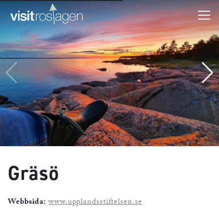
Gräsö
Webbsida:
www.upplandsstiftelsen.se