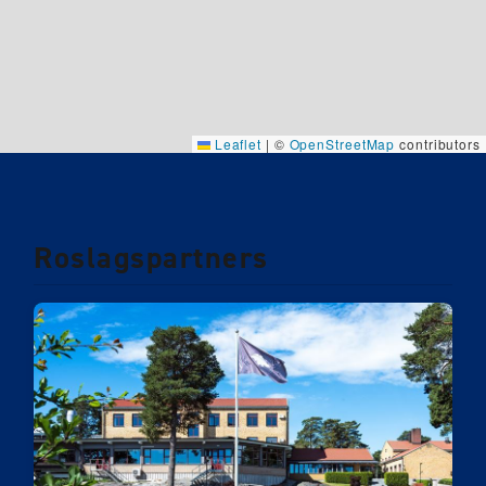
Leaflet
|
©
OpenStreetMap
contributors
Roslagspartners