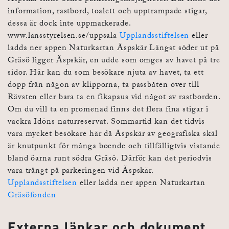
information, rastbord, toalett och upptrampade stigar,
dessa är dock inte uppmarkerade.
www.lansstyrelsen.se/uppsala
Upplandsstiftelsen
eller
ladda ner appen Naturkartan Äspskär Längst söder ut på
Gräsö ligger Äspskär, en udde som omges av havet på tre
sidor. Här kan du som besökare njuta av havet, ta ett
dopp från någon av klipporna, ta passbåten över till
Rävsten eller bara ta en fikapaus vid något av rastborden.
Om du vill ta en promenad finns det flera fina stigar i
vackra Idöns naturreservat. Sommartid kan det tidvis
vara mycket besökare här då Äspskär av geografiska skäl
är knutpunkt för många boende och tillfälligtvis vistande
bland öarna runt södra Gräsö. Därför kan det periodvis
vara trångt på parkeringen vid Äspskär.
Upplandsstiftelsen
eller ladda ner appen Naturkartan
Gräsöfonden
Externa länkar och dokument