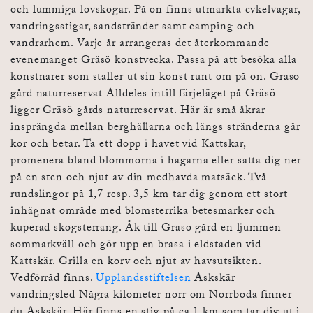
och lummiga lövskogar. På ön finns utmärkta cykelvägar,
vandringsstigar, sandstränder samt camping och
vandrarhem. Varje år arrangeras det återkommande
evenemanget Gräsö konstvecka. Passa på att besöka alla
konstnärer som ställer ut sin konst runt om på ön. Gräsö
gård naturreservat Alldeles intill färjeläget på Gräsö
ligger Gräsö gårds naturreservat. Här är små åkrar
insprängda mellan berghällarna och längs stränderna går
kor och betar. Ta ett dopp i havet vid Kattskär,
promenera bland blommorna i hagarna eller sätta dig ner
på en sten och njut av din medhavda matsäck. Två
rundslingor på 1,7 resp. 3,5 km tar dig genom ett stort
inhägnat område med blomsterrika betesmarker och
kuperad skogsterräng. Åk till Gräsö gård en ljummen
sommarkväll och gör upp en brasa i eldstaden vid
Kattskär. Grilla en korv och njut av havsutsikten.
Vedförråd finns.
Upplandsstiftelsen
Askskär
vandringsled Några kilometer norr om Norrboda finner
du Askskär. Här finns en stig på ca 1 km som tar dig ut i