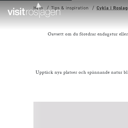
Hem
Tips & inspiration
Cykla i Rosla
Oavsett om du föredrar endagstur eller
Upptäck nya platser och spännande natur bla