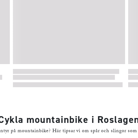
CYKELKARTA - GRÄDDÖ TILL
RIDDERSHOLM
Läs mer
Cykla mountainbike i Roslage
äventyr på mountainbike? Här tipsar vi om spår och slingor so