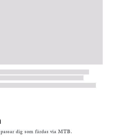
LUND
VALLONERNAS CYKELLED
Läs mer
n
m passar dig som färdas via MTB.