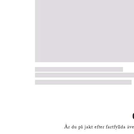
VANDRINGS- OCH CYKELLED PÅ
SINGÖ & FOGDÖ
Läs mer
Är du på jakt efter fartfyllda 