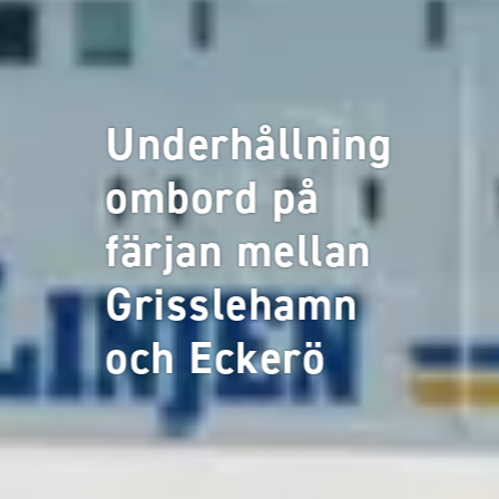
Underhållning
ombord på
färjan mellan
Grisslehamn
och Eckerö