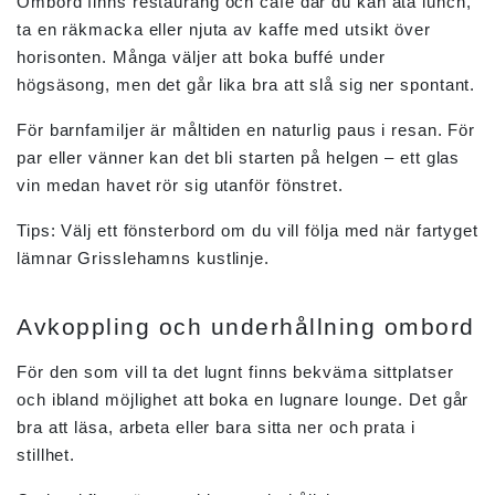
Ombord finns restaurang och café där du kan äta lunch,
ta en räkmacka eller njuta av kaffe med utsikt över
horisonten. Många väljer att boka buffé under
högsäsong, men det går lika bra att slå sig ner spontant.
För barnfamiljer är måltiden en naturlig paus i resan. För
par eller vänner kan det bli starten på helgen – ett glas
vin medan havet rör sig utanför fönstret.
Tips: Välj ett fönsterbord om du vill följa med när fartyget
lämnar Grisslehamns kustlinje.
Avkoppling och underhållning ombord
För den som vill ta det lugnt finns bekväma sittplatser
och ibland möjlighet att boka en lugnare lounge. Det går
bra att läsa, arbeta eller bara sitta ner och prata i
stillhet.