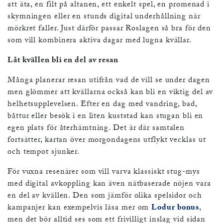
att äta, en filt på altanen, ett enkelt spel, en promenad i
skymningen eller en stunds digital underhållning när
mörkret faller. Just därför passar Roslagen så bra för den
som vill kombinera aktiva dagar med lugna kvällar.
Låt kvällen bli en del av resan
Många planerar resan utifrån vad de vill se under dagen
men glömmer att kvällarna också kan bli en viktig del av
helhetsupplevelsen. Efter en dag med vandring, bad,
båttur eller besök i en liten kuststad kan stugan bli en
egen plats för återhämtning. Det är där samtalen
fortsätter, kartan över morgondagens utflykt vecklas ut
och tempot sjunker.
För vuxna resenärer som vill varva klassiskt stug-mys
med digital avkoppling kan även nätbaserade nöjen vara
en del av kvällen. Den som jämför olika spelsidor och
kampanjer kan exempelvis läsa mer om
Lodur bonus
,
men det bör alltid ses som ett frivilligt inslag vid sidan