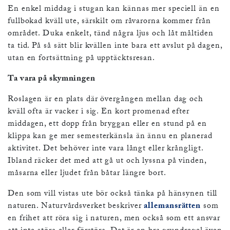
En enkel middag i stugan kan kännas mer speciell än en
fullbokad kväll ute, särskilt om råvarorna kommer från
området. Duka enkelt, tänd några ljus och låt måltiden
ta tid. På så sätt blir kvällen inte bara ett avslut på dagen,
utan en fortsättning på upptäcktsresan.
Ta vara på skymningen
Roslagen är en plats där övergången mellan dag och
kväll ofta är vacker i sig. En kort promenad efter
middagen, ett dopp från bryggan eller en stund på en
klippa kan ge mer semesterkänsla än ännu en planerad
aktivitet. Det behöver inte vara långt eller krångligt.
Ibland räcker det med att gå ut och lyssna på vinden,
måsarna eller ljudet från båtar längre bort.
Den som vill vistas ute bör också tänka på hänsynen till
naturen. Naturvårdsverket beskriver
allemansrätten
som
en frihet att röra sig i naturen, men också som ett ansvar