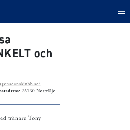
sa
NKELT och
agensdansklubb.se/
ostadress:
76130 Norrtälje
ed tränare Tony