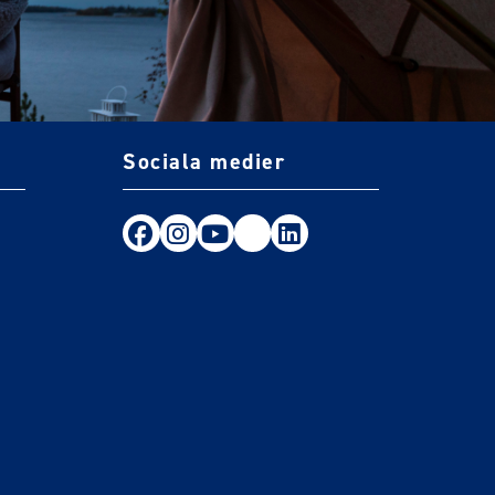
Sociala medier
Följ oss på Facebook
Följ oss på Instagram
Följ oss på Youtube
TikTok
LinkedIn