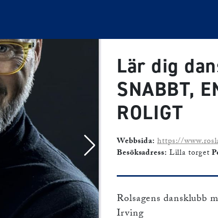
Lär dig dan
SNABBT, E
ROLIGT
Webbsida:
https://www.rosl
Besöksadress:
Lilla torget
P
Rolsagens dansklubb m
Irving