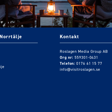
Norrtälje
Kontakt
Roslagen Media Group AB
Org nr:
559301-0431
Telefon:
0176 61 15 77
öje
info@visitroslagen.se