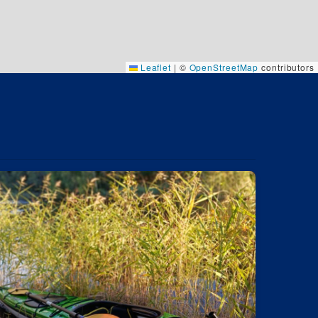
Leaflet
|
©
OpenStreetMap
contributors