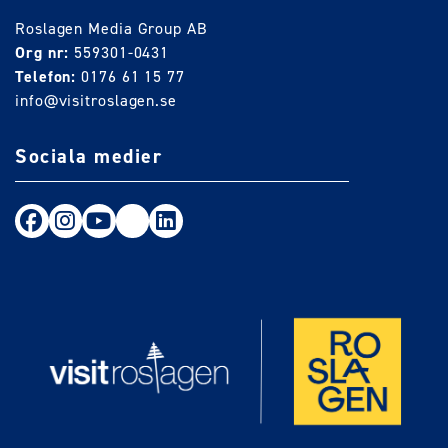
Roslagen Media Group AB
Org nr:
559301-0431
Telefon:
0176 61 15 77
info@visitroslagen.se
Sociala medier
Följ oss på Facebook
Följ oss på Instagram
Följ oss på Youtube
TikTok
LinkedIn