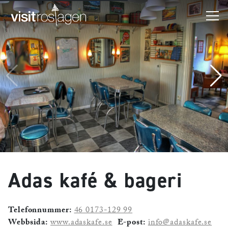
Adas kafé & bageri
Telefonnummer:
46 0173-129 99
Webbsida:
www.adaskafe.se
E-post:
info@adaskafe.se