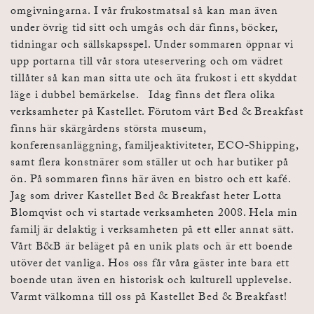
omgivningarna. I vår frukostmatsal så kan man även
under övrig tid sitt och umgås och där finns, böcker,
tidningar och sällskapsspel. Under sommaren öppnar vi
upp portarna till vår stora uteservering och om vädret
tillåter så kan man sitta ute och äta frukost i ett skyddat
läge i dubbel bemärkelse. Idag finns det flera olika
verksamheter på Kastellet. Förutom vårt Bed & Breakfast
finns här skärgårdens största museum,
konferensanläggning, familjeaktiviteter, ECO-Shipping,
samt flera konstnärer som ställer ut och har butiker på
ön. På sommaren finns här även en bistro och ett kafé.
Jag som driver Kastellet Bed & Breakfast heter Lotta
Blomqvist och vi startade verksamheten 2008. Hela min
familj är delaktig i verksamheten på ett eller annat sätt.
Vårt B&B är beläget på en unik plats och är ett boende
utöver det vanliga. Hos oss får våra gäster inte bara ett
boende utan även en historisk och kulturell upplevelse.
Varmt välkomna till oss på Kastellet Bed & Breakfast!