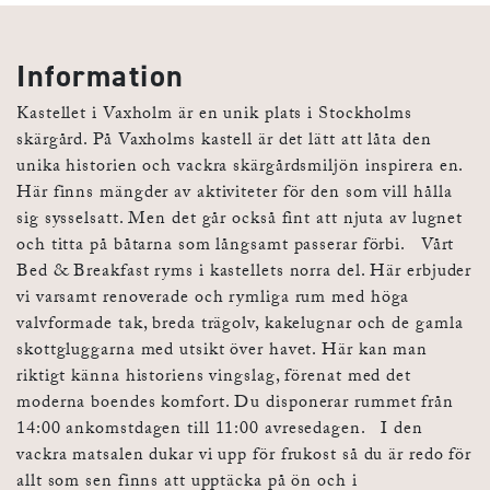
Information
Kastellet i Vaxholm är en unik plats i Stockholms
skärgård. På Vaxholms kastell är det lätt att låta den
unika historien och vackra skärgårdsmiljön inspirera en.
Här finns mängder av aktiviteter för den som vill hålla
sig sysselsatt. Men det går också fint att njuta av lugnet
och titta på båtarna som långsamt passerar förbi. Vårt
Bed & Breakfast ryms i kastellets norra del. Här erbjuder
vi varsamt renoverade och rymliga rum med höga
valvformade tak, breda trägolv, kakelugnar och de gamla
skottgluggarna med utsikt över havet. Här kan man
riktigt känna historiens vingslag, förenat med det
moderna boendes komfort. Du disponerar rummet från
14:00 ankomstdagen till 11:00 avresedagen. I den
vackra matsalen dukar vi upp för frukost så du är redo för
allt som sen finns att upptäcka på ön och i