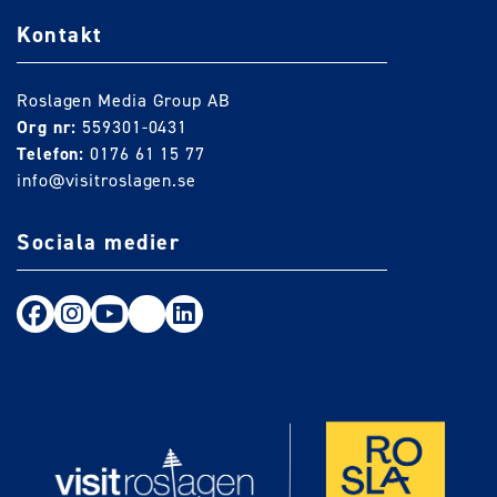
Kontakt
Roslagen Media Group AB
Org nr:
559301-0431
Telefon:
0176 61 15 77
info@visitroslagen.se
Sociala medier
Följ oss på Facebook
Följ oss på Instagram
Följ oss på Youtube
TikTok
LinkedIn