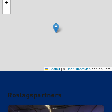
+
−
Leaflet
|
©
OpenStreetMap
contributors
Roslagspartners