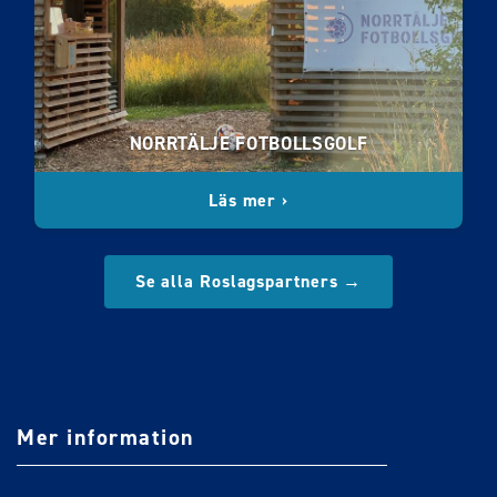
NORRTÄLJE FOTBOLLSGOLF
Läs mer ›
Se alla Roslagspartners →
Mer information