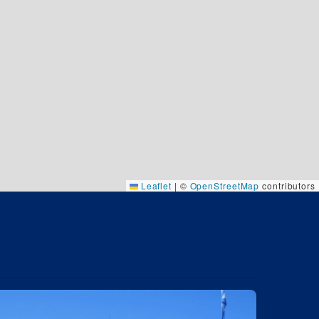
Leaflet
|
©
OpenStreetMap
contributors