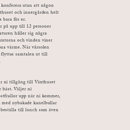
 konferera utan att någon
xthuset och innergården helt
s bara för er.
r på upp till 12 personer
aturen håller sig några
 rutorna och vinden viner
öna värme. När vårsolen
 flyttas samtalen ut till
.
ni tillgång till Växthuset
 bäst. Väljer ni
stfrallor upp när ni kommer,
a med nybakade kanelbullar
eställa till lunch som även