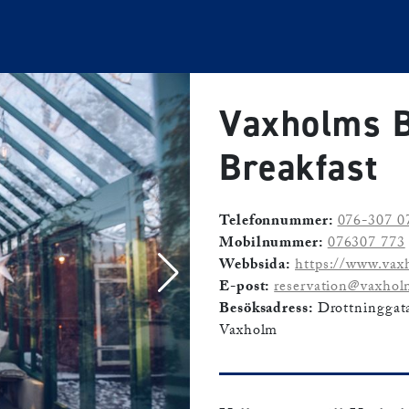
Vaxholms 
Breakfast
Telefonnummer:
076-307 0
Mobilnummer:
076307 773
Webbsida:
https://www.vax
E-post:
reservation@vaxhol
Besöksadress:
Drottninggat
Vaxholm