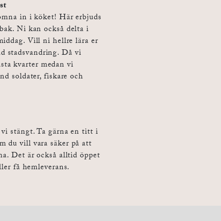
st
omna in i köket! Här erbjuds
bak. Ni kan också delta i
ddag. Vill ni hellre lära er
d stadsvandring. Då vi
ta kvarter medan vi
nd soldater, fiskare och
i stängt. Ta gärna en titt i
 du vill vara säker på att
ma. Det är också alltid öppet
ller få hemleverans.