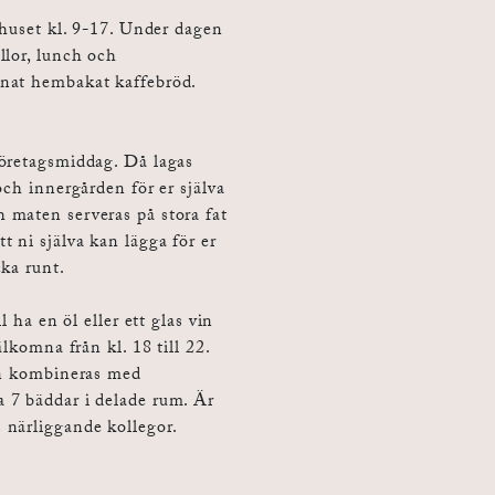
thuset kl. 9-17. Under dagen
llor, lunch och
nnat hembakat kaffebröd.
företagsmiddag. Då lagas
och innergården för er själva
 maten serveras på stora fat
 ni själva kan lägga för er
ka runt.
l ha en öl eller ett glas vin
lkomna från kl. 18 till 22.
kan kombineras med
 7 bäddar i delade rum. Är
 närliggande kollegor.