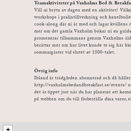
Teamaktiviteter på Vaxholms Bed & Breakfa
Vill ni bryta av dagen med en aktivitet? Välk
workshops i pralintillverkning och kanelbulle
cook-along där ni är med och lagar kvällens mi
mer om det gamla Vaxholm bokar ni en guida
promenerar tillsammans genom Vaxholms älds
berättar mer om hur livet kunde te sig här bla
sommargäster vid slutet av 1800-talet.
Övrig info
Ibland är trädgården abonnerad och då håller v
http://vaxholmsbedandbreakfast.se/events/ om
det är öppet just när du har planerat att kom
på webben om du vill förbeställa dina varor, e
+