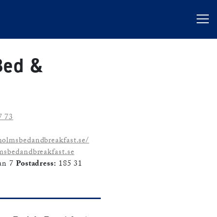
Bed &
7 73
holmsbedandbreakfast.se/
msbedandbreakfast.se
an 7
Postadress:
185 31