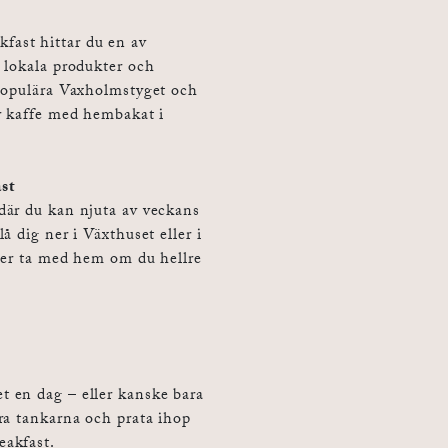
ast hittar du en av
 lokala produkter och
 populära Vaxholmstyget och
r kaffe med hembakat i
st
där du kan njuta av veckans
å dig ner i Växthuset eller i
ller ta med hem om du hellre
 en dag – eller kanske bara
ra tankarna och prata ihop
eakfast.