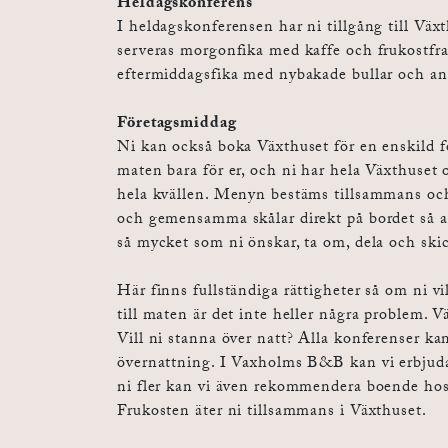
Heldagskonferens
I heldagskonferensen har ni tillgång till Väx
serveras morgonfika med kaffe och frukostfra
eftermiddagsfika med nybakade bullar och a
Företagsmiddag
Ni kan också boka Växthuset för en enskild 
maten bara för er, och ni har hela Växthuset 
hela kvällen. Menyn bestäms tillsammans och
och gemensamma skålar direkt på bordet så att
så mycket som ni önskar, ta om, dela och skic
Här finns fullständiga rättigheter så om ni vil
till maten är det inte heller några problem. Vä
Vill ni stanna över natt? Alla konferenser 
övernattning. I Vaxholms B&B kan vi erbjuda
ni fler kan vi även rekommendera boende hos
Frukosten äter ni tillsammans i Växthuset.