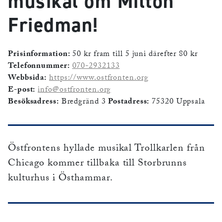
musikal om Milton
Friedman!
Prisinformation:
50 kr fram till 5 juni därefter 80 kr
Telefonnummer:
070-2932133
Webbsida:
https://www.ostfronten.org
E-post:
info@ostfronten.org
Besöksadress:
Bredgränd 3
Postadress:
75320 Uppsala
Östfrontens hyllade musikal Trollkarlen från
Chicago kommer tillbaka till Storbrunns
kulturhus i Östhammar.