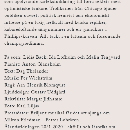
som upplysande kärleksförklaring till förra seklets mest
optimistiske tänkare. Trollkarlen från Chicago bjuder
publiken oavsett politisk hemvist och ekonomiskt
intresse på en lyxig helkväll med kvicka repliker,
kabarédoftande sångnummer och en grundkurs i
Phillips-kurvan. Allt täckt i en lättsam och försonande
champagnedimma.
På scen: Lidia Bäck, Ida Löfholm och Malin Tengvard
Pianist: Anton Glansholm
Text: Dag Thelander
Musik: Per Wickström
Regi: Arn-Henrik Blomqvist
Ljuddesign: Gustav Uddgård
Rekvisita: Margar Jidhamre
Foto: Karl Liljas
Pressröster: Briljant musikal får det att sjunga om
Milton Friedman - Petter Lobråten,
Ålandstidningen 20/1 2020 Lekfullt och lärorikt om