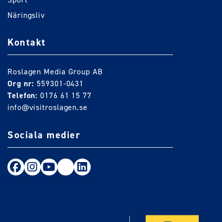
Näringsliv
Kontakt
Roslagen Media Group AB
Org nr:
559301-0431
Telefon:
0176 61 15 77
info@visitroslagen.se
Sociala medier
Följ oss på Facebook
Följ oss på Instagram
Följ oss på Youtube
TikTok
LinkedIn