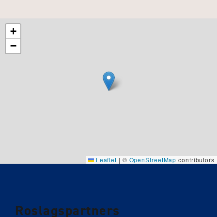
+
−
Leaflet
|
©
OpenStreetMap
contributors
Roslagspartners