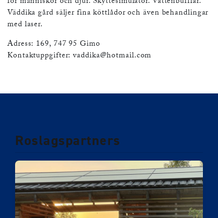
för människor och djur. Skyttesimulator. Vattenbufflar.
Väddika gård säljer fina köttlådor och även behandlingar
med laser.
Adress: 169, 747 95 Gimo
Kontaktuppgifter:
vaddika@hotmail.com
Roslagspartners