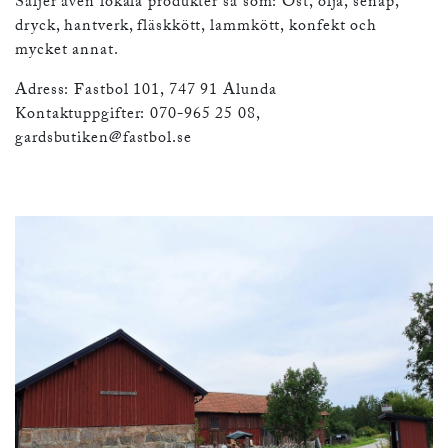
Säljer även lokala produkter så som: Ost, olja, senap,
dryck, hantverk, fläskkött, lammkött, konfekt och
mycket annat.
Adress: Fastbol 101, 747 91 Alunda
Kontaktuppgifter: 070-965 25 08,
gardsbutiken@fastbol.se