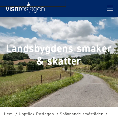
Landsbygdens smaker
& skatter
Hem
Upptäck Roslagen
Spännande småstäder