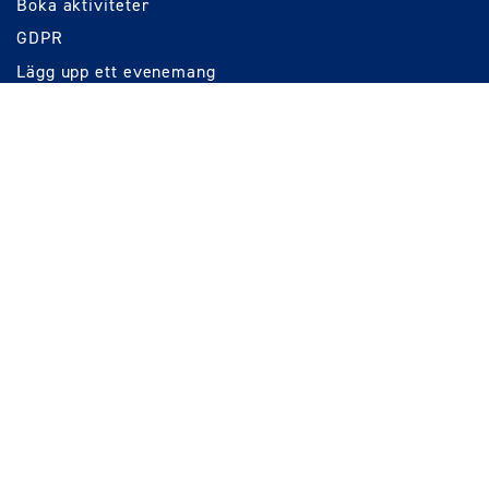
Boka aktiviteter
GDPR
Lägg upp ett evenemang
Evenemang
Allt om Norrtälje
Nyheter
Blåljus
Kultur / Nöje
Sport
Näringsliv
Kontakt
Roslagen Media Group AB