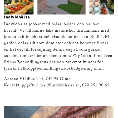
Individhälsa
Individhälsa jobbar med hälsa, balans och hållbar
livsstil."Vi vill kunna läka människor tillsammans med
jorden och inspirera och visa på hur det kan gå till". På
gården odlas allt som dom äter och det kommer finnas
en hel del till försäljning denna dag så som gurkor,
zuccini, tomater, betor, spenat mm. På gården finns även
Stinas Behandlingshus där hon tar emot kunder för
fysiska helkroppsbehandlingar, kostrådgivning m.m.
Adress: Väddika 144, 747 95 Gimo
Kontaktuppgifter:
mail@individhalsa.se
, 070 251 90 62