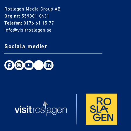
Roslagen Media Group AB
Org nr:
559301-0431
Telefon:
0176 61 15 77
info@visitroslagen.se
Sociala medier
Följ oss på Facebook
Följ oss på Instagram
Följ oss på Youtube
TikTok
LinkedIn