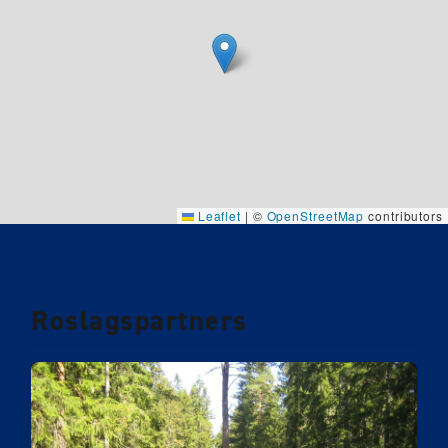
Leaflet
|
©
OpenStreetMap
contributors
Roslagspartners