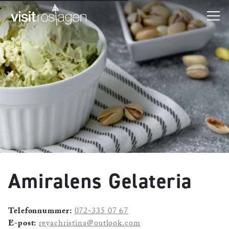
Amiralens Gelateria
Telefonnummer:
072-335 07 67
E-post:
reyachristina@outlook.com