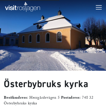
Österbybruks kyrka
Besöksadress:
Herrgårdsvägen 5
Postadress:
748 32
Österbybruks kyrka