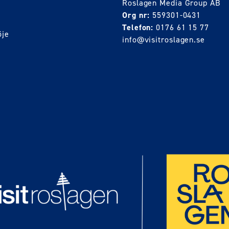
Roslagen Media Group AB
Org nr:
559301-0431
Telefon:
0176 61 15 77
öje
info@visitroslagen.se