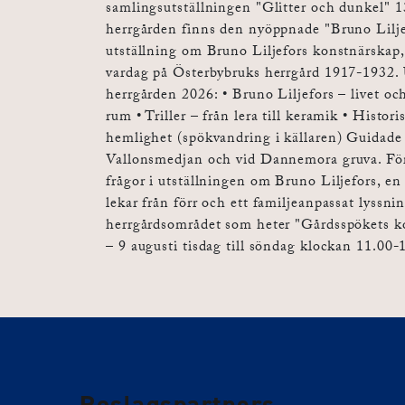
samlingsutställningen "Glitter och dunkel" 13 
herrgården finns den nyöppnade "Bruno Liljef
utställning om Bruno Liljefors konstnärskap,
vardag på Österbybruks herrgård 1917-1932. U
herrgården 2026: • Bruno Liljefors – livet oc
rum • Triller – från lera till keramik • Hist
hemlighet (spökvandring i källaren) Guidade 
Vallonsmedjan och vid Dannemora gruva. För 
frågor i utställningen om Bruno Liljefors, e
lekar från förr och ett familjeanpassat lyssni
herrgårdsområdet som heter "Gårdsspökets ko
– 9 augusti tisdag till söndag klockan 11.00-
Roslagspartners