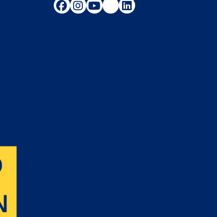
Följ oss på Facebook
Följ oss på Instagram
Följ oss på Youtube
TikTok
LinkedIn