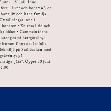
juni - 26 juli. Inne i
ors – livet och konsten", en
 hans liv och hans familjs
tställningar inne i
h konsten • En resa i tid och
oriska köket • Gammelnådans
turer ges på herrgården, i
barnen finns det lekfulla
n lekmiljö på Stallbacken med
ngsäventyr på
nstiga gåta". Öppet 30 juni
16.00.