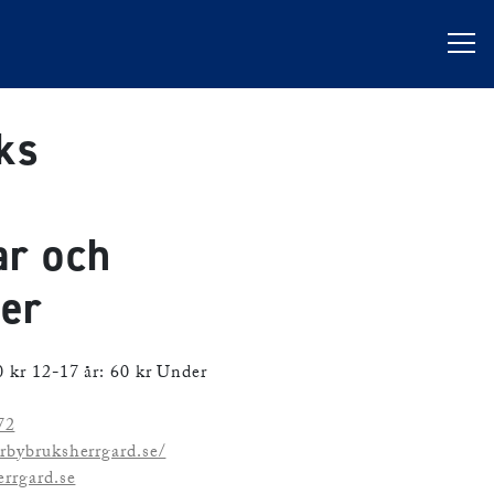
ks
ar och
rer
 kr 12-17 år: 60 kr Under
72
rbybruksherrgard.se/
rrgard.se