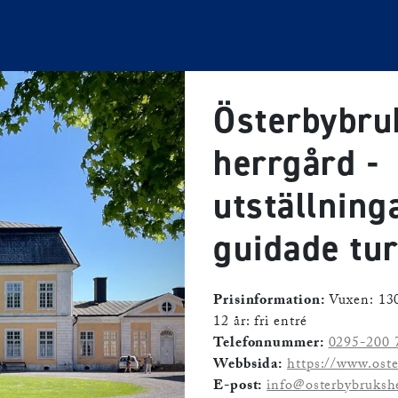
Österbybru
herrgård -
utställning
guidade tu
Prisinformation:
Vuxen: 130
12 år: fri entré
Telefonnummer:
0295-200 
Webbsida:
https://www.oste
E-post:
info@osterbybrukshe