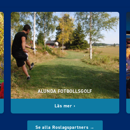
ALUNDA FOTBOLLSGOLF
Läs mer ›
Se alla Roslagspartners →