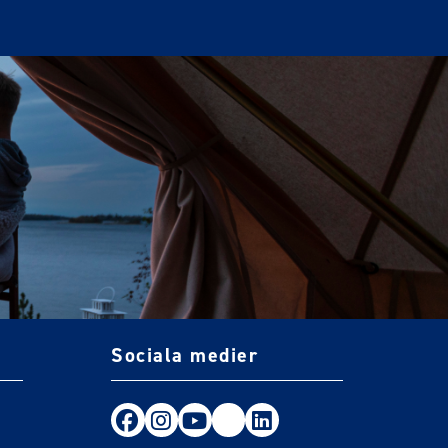
Sociala medier
Följ oss på Facebook
Följ oss på Instagram
Följ oss på Youtube
TikTok
LinkedIn