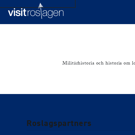
Hem
Upptäck Roslagen
Spännande sm
Militärhistoria och historia om 
Roslagspartners