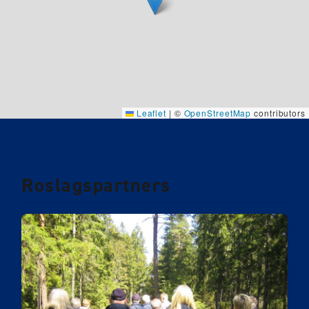
Leaflet
|
©
OpenStreetMap
contributors
Roslagspartners