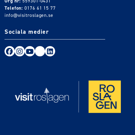
Org nr:
559301-0431
Telefon:
0176 61 15 77
info@visitroslagen.se
Sociala medier
Följ oss på Facebook
Följ oss på Instagram
Följ oss på Youtube
TikTok
LinkedIn