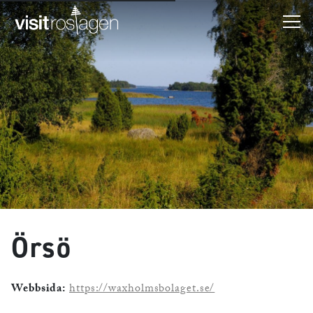
Örsö
Webbsida:
https://waxholmsbolaget.se/