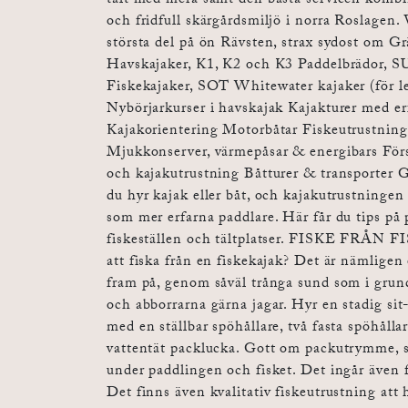
tält med mera samt den bästa servicen kombi
och fridfull skärgårdsmiljö i norra Roslagen.
största del på ön Rävsten, strax sydost om Gr
Havskajaker, K1, K2 och K3 Paddelbrädor, 
Fiskekajaker, SOT Whitewater kajaker (för le
Nybörjarkurser i havskajak Kajakturer med er
Kajakorientering Motorbåtar Fiskeutrustning 
Mjukkonserver, värmepåsar & energibars Försä
och kajakutrustning Båtturer & transporter 
du hyr kajak eller båt, och kajakutrustningen 
som mer erfarna paddlare. Här får du tips på 
fiskeställen och tältplatser. FISKE FRÅN 
att fiska från en fiskekajak? Det är nämligen e
fram på, genom såväl trånga sund som i grun
och abborrarna gärna jagar. Hyr en stadig sit
med en ställbar spöhållare, två fasta spöhålla
vattentät packlucka. Gott om packutrymme,
under paddlingen och fisket. Det ingår även f
Det finns även kvalitativ fiskeutrustning att h