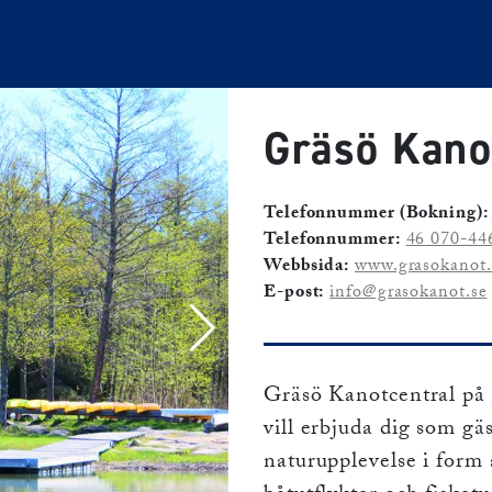
Gräsö Kano
Telefonnummer (Bokning):
Telefonnummer:
46 070-44
Webbsida:
www.grasokanot.
E-post:
info@grasokanot.se
Gräsö Kanotcentral på
vill erbjuda dig som gä
naturupplevelse i form 