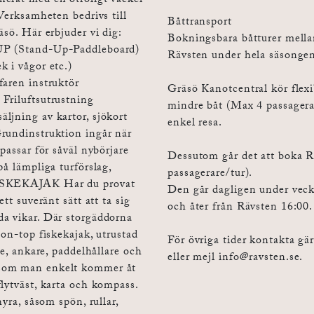
nerat med en otroligt vacker
 Verksamheten bedrivs till
Båttransport
äsö. Här erbjuder vi dig:
Bokningsbara båtturer mella
SUP (Stand-Up-Paddleboard)
Rävsten under hela säsonge
k i vågor etc.)
faren instruktör
Gräsö Kanotcentral kör flexib
Friluftsutrustning
mindre båt (Max 4 passagerar
ljning av kartor, sjökort
enkel resa.
Grundinstruktion ingår när
passar för såväl nybörjare
Dessutom går det att boka R
på lämpliga turförslag,
passagerare/tur).
FISKEKAJAK Har du provat
Den går dagligen under veck
tt suveränt sätt att ta sig
och åter från Rävsten 16:00
da vikar. Där storgäddorna
-on-top fiskekajak, utrustad
För övriga tider kontakta gä
re, ankare, paddelhållare och
eller mejl
info@ravsten.se
.
 som man enkelt kommer åt
lytväst, karta och kompass.
yra, såsom spön, rullar,