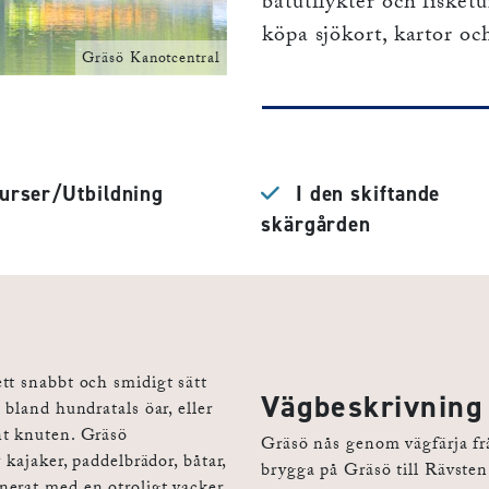
båtutflykter och fisket
köpa sjökort, kartor och
Gräsö Kanotcentral
rser/Utbildning
I den skiftande
skärgården
tt snabbt och smidigt sätt
Vägbeskrivning
 bland hundratals öar, eller
nt knuten. Gräsö
Gräsö nås genom vägfärja fr
 kajaker, paddelbrädor, båtar,
brygga på Gräsö till Rävsten 