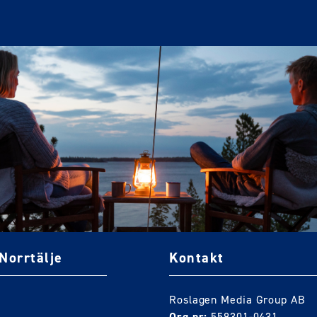
Norrtälje
Kontakt
Roslagen Media Group AB
Org nr:
559301-0431