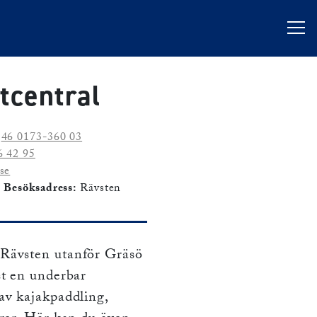
tcentral
46 0173-360 03
6 42 95
se
Besöksadress:
Rävsten
 Rävsten utanför Gräsö
st en underbar
av kajakpaddling,