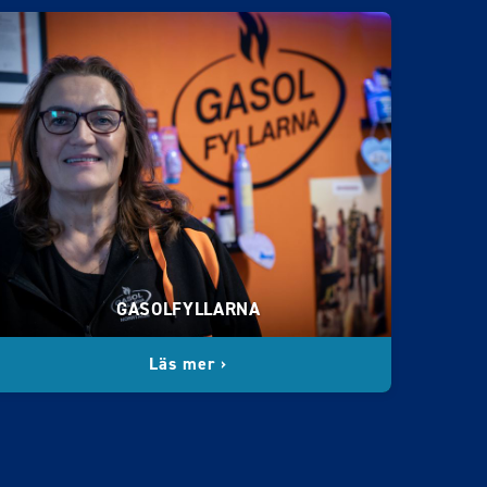
GASOLFYLLARNA
Läs mer ›