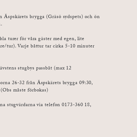
n Äspskärets brygga (Gräsö sydspets) och ön
n.
la turer för våra gäster med egen, lite
e/tur). Varje båttur tar cirka 5-10 minuter
ävstens stugbys passbåt (max 12
orna 26-32 från Äspskärets brygga 09:30,
. (Obs måste förbokas)
rna stugvärdarna via telefon 0173-360 18,