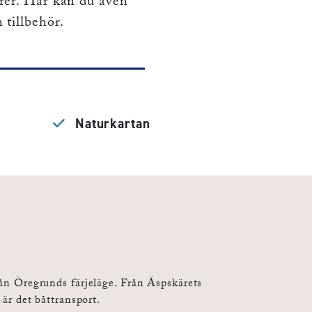
urer. Här kan du även
 tillbehör.
Gräsö Kanotcentral
Naturkartan
ån Öregrunds färjeläge. Från Äspskärets
är det båttransport.