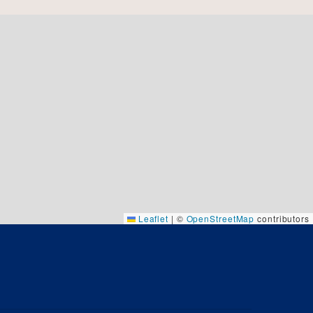
Leaflet
|
©
OpenStreetMap
contributors