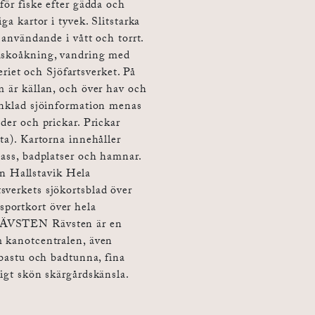
för fiske efter gädda och
artor i tyvek. Slitstarka
t användande i vått och torrt.
idskoåkning, vandring med
iet och Sjöfartsverket. På
m är källan, och över hav och
renklad sjöinformation menas
der och prickar. Prickar
ta). Kartorna innehåller
dass, badplatser och hamnar.
n Hallstavik Hela
sverkets sjökortsblad över
portkort över hela
ÄVSTEN Rävsten är en
m kanotcentralen, även
 bastu och badtunna, fina
tigt skön skärgårdskänsla.