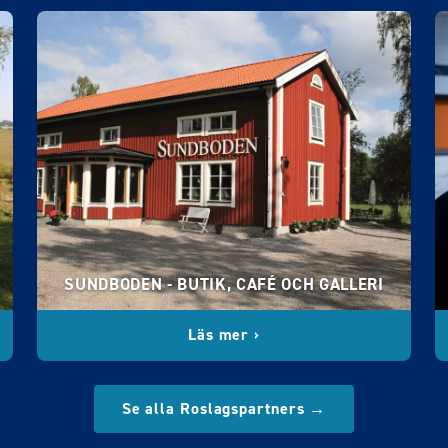
SUNDBODEN - BUTIK, CAFÉ OCH GALLERI
Läs mer ›
Se alla Roslagspartners →