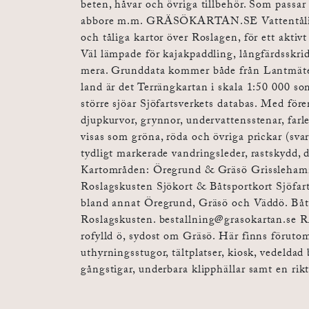
beten, håvar och övriga tillbehör. Som passar 
abbore m.m. GRÄSÖKARTAN.SE Vattentåliga k
och tåliga kartor över Roslagen, för ett aktiv
Väl lämpade för kajakpaddling, långfärdsskr
mera. Grunddata kommer både från Lantmäter
land är det Terrängkartan i skala 1:50 000 so
större sjöar Sjöfartsverkets databas. Med fö
djupkurvor, grynnor, undervattensstenar, farle
visas som gröna, röda och övriga prickar (svar
tydligt markerade vandringsleder, rastskydd, 
Kartområden: Öregrund & Gräsö Grissleham
Roslagskusten Sjökort & Båtsportkort Sjöfart
bland annat Öregrund, Gräsö och Väddö. Båts
Roslagskusten.
bestallning@grasokartan.se
R
rofylld ö, sydost om Gräsö. Här finns föruto
uthyrningsstugor, tältplatser, kiosk, vedeldad
gångstigar, underbara klipphällar samt en rik