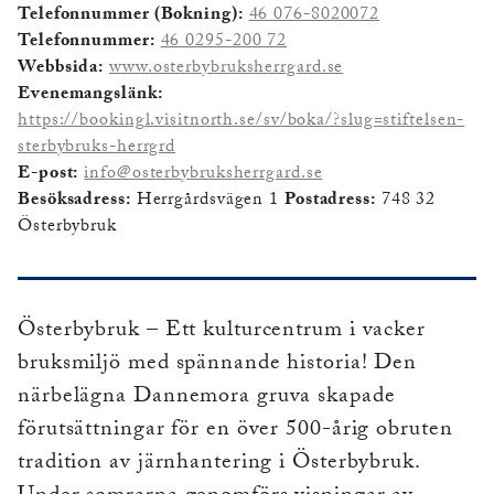
Telefonnummer (Bokning):
46 076-8020072
Telefonnummer:
46 0295-200 72
Webbsida:
www.osterbybruksherrgard.se
Evenemangslänk:
https://bookingl.visitnorth.se/sv/boka/?slug=stiftelsen-
sterbybruks-herrgrd
E-post:
info@osterbybruksherrgard.se
Besöksadress:
Herrgårdsvägen 1
Postadress:
748 32
Österbybruk
Österbybruk – Ett kulturcentrum i vacker
bruksmiljö med spännande historia! Den
närbelägna Dannemora gruva skapade
förutsättningar för en över 500-årig obruten
tradition av järnhantering i Österbybruk.