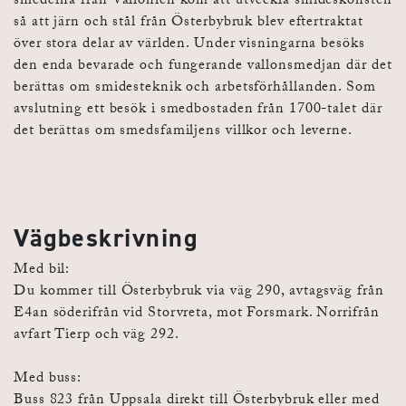
smederna från Vallonien kom att utveckla smideskonsten
så att järn och stål från Österbybruk blev eftertraktat
över stora delar av världen. Under visningarna besöks
den enda bevarade och fungerande vallonsmedjan där det
berättas om smidesteknik och arbetsförhållanden. Som
avslutning ett besök i smedbostaden från 1700-talet där
det berättas om smedsfamiljens villkor och leverne.
Vägbeskrivning
Med bil:
Du kommer till Österbybruk via väg 290, avtagsväg från
E4an söderifrån vid Storvreta, mot Forsmark. Norrifrån
avfart Tierp och väg 292.
Med buss:
Buss 823 från Uppsala direkt till Österbybruk eller med