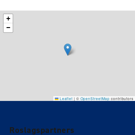
+
−
Leaflet
|
©
OpenStreetMap
contributors
Roslagspartners