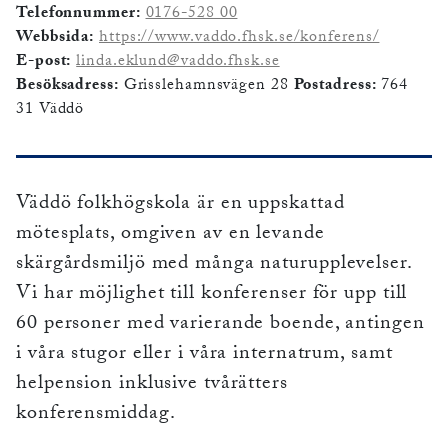
Telefonnummer:
0176-528 00
Webbsida:
https://www.vaddo.fhsk.se/konferens/
E-post:
linda.eklund@vaddo.fhsk.se
Besöksadress:
Grisslehamnsvägen 28
Postadress:
764
31 Väddö
Väddö folkhögskola är en uppskattad
mötesplats, omgiven av en levande
skärgårdsmiljö med många naturupplevelser.
Vi har möjlighet till konferenser för upp till
60 personer med varierande boende, antingen
i våra stugor eller i våra internatrum, samt
helpension inklusive tvårätters
konferensmiddag.