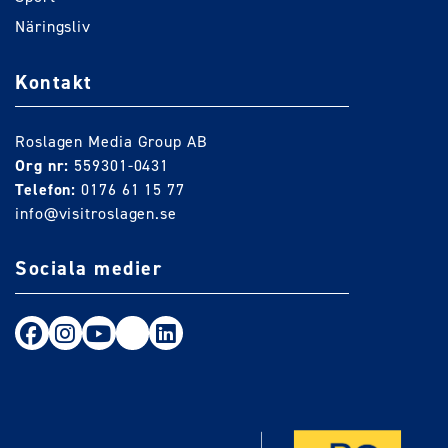
Näringsliv
Kontakt
Roslagen Media Group AB
Org nr:
559301-0431
Telefon:
0176 61 15 77
info@visitroslagen.se
Sociala medier
Följ oss på Facebook
Följ oss på Instagram
Följ oss på Youtube
TikTok
LinkedIn