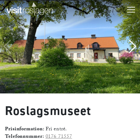
Roslagsmuseet
Prisinformation:
Fri entré.
Telefonnummer:
0176 71557