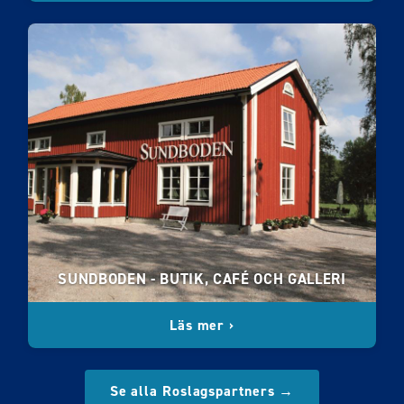
SUNDBODEN - BUTIK, CAFÉ OCH GALLERI
Läs mer ›
Se alla Roslagspartners →