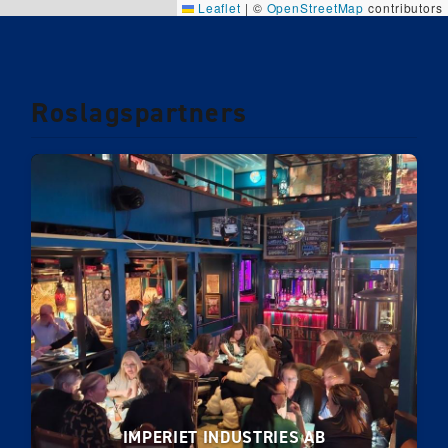
Leaflet
|
©
OpenStreetMap
contributors
Roslagspartners
IMPERIET INDUSTRIES AB