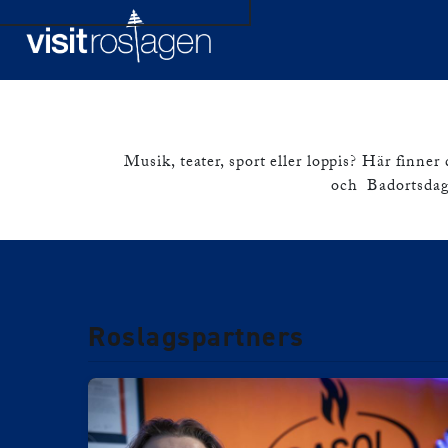
Hem
Upptäck Roslagen
Spännande sm
Musik, teater, sport eller loppis? Här fi
och Badortsdaga
Roslagspartners