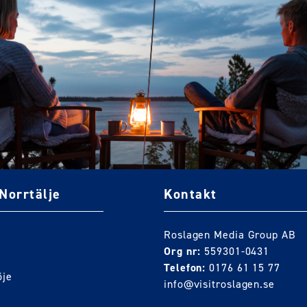
Norrtälje
Kontakt
Roslagen Media Group AB
Org nr:
559301-0431
Telefon:
0176 61 15 77
öje
info@visitroslagen.se