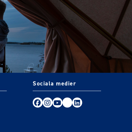
Sociala medier
Följ oss på Facebook
Följ oss på Instagram
Följ oss på Youtube
TikTok
LinkedIn