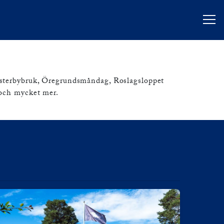
r
sterbybruk, Öregrundsmåndag, Roslagsloppet
 och mycket mer.