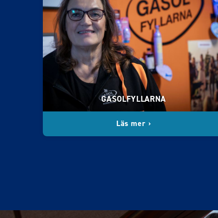
GASOLFYLLARNA
Läs mer ›