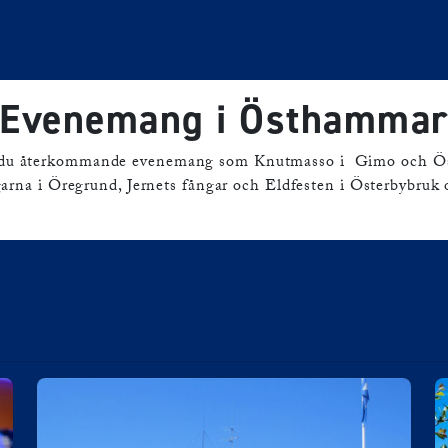
åstäder
Östhammar
Evenemang i Östhammar
Evenemang i Östhamma
nner du återkommande evenemang som Knutmasso i Gimo och Ö
rna i Öregrund, Jernets fångar och Eldfesten i Österbybruk