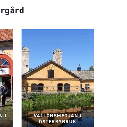
rrgård
N I
VALLONSMEDJAN I
ÖSTERBYBRUK