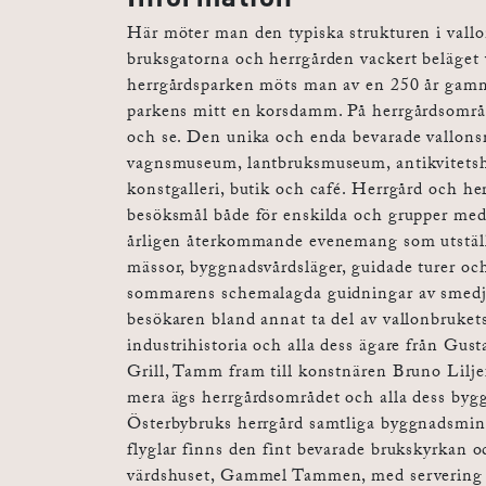
Här möter man den typiska strukturen i vall
bruksgatorna och herrgården vackert beläget v
herrgårdsparken möts man av en 250 år gammal
parkens mitt en korsdamm. På herrgårdsområd
och se. Den unika och enda bevarade vallons
vagnsmuseum, lantbruksmuseum, antikvitetsha
konstgalleri, butik och café. Herrgård och he
besöksmål både för enskilda och grupper med
årligen återkommande evenemang som utställni
mässor, byggnadsvårdsläger, guidade turer o
sommarens schemalagda guidningar av smedja
besökaren bland annat ta del av vallonbrukets
industrihistoria och alla dess ägare från Gus
Grill, Tamm fram till konstnären Bruno Lilje
mera ägs herrgårdsområdet och alla dess bygg
Österbybruks herrgård samtliga byggnadsminn
flyglar finns den fint bevarade brukskyrkan o
värdshuset, Gammel Tammen, med servering 