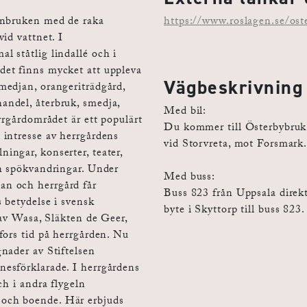
onbruken med de raka
https://www.roslagen.se/ost
id vattnet. I
 ståtlig lindallé och i
et finns mycket att uppleva
Vägbeskrivning
medjan, orangeriträdgård,
ndel, återbruk, smedja,
Med bil:
rrgårdområdet är ett populärt
Du kommer till Österbybruk 
 intresse av herrgårdens
vid Storvreta, mot Forsmark.
ngar, konserter, teater,
ch spökvandringar. Under
Med buss:
n och herrgård får
Buss 823 från Uppsala direkt
 betydelse i svensk
byte i Skyttorp till buss 823
tav Wasa, Släkten de Geer,
fors tid på herrgården. Nu
nader av Stiftelsen
esförklarade. I herrgårdens
ch i andra flygeln
och boende. Här erbjuds