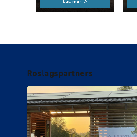
Läs mer
Roslagspartners