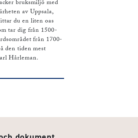
vacker bruksmiljö med
närheten av Uppsala,
ttar du en liten oas
om tar dig från 1500-
gårdsområdet från 1700-
på den tiden mest
Carl Hårleman.
 och dokument