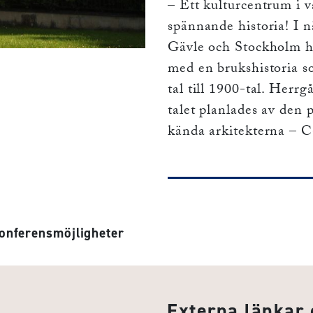
– Ett kulturcentrum i 
spännande historia! I 
Gävle och Stockholm hi
med en brukshistoria s
tal till 1900-tal. Herr
talet planlades av den 
kända arkitekterna – 
nferensmöjligheter
Externa länkar