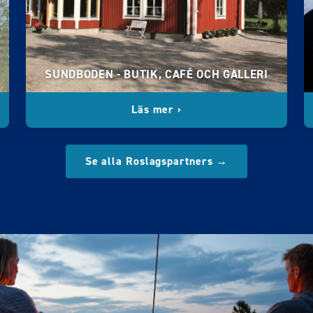
SUNDBODEN - BUTIK, CAFÉ OCH GALLERI
Läs mer ›
Se alla Roslagspartners →