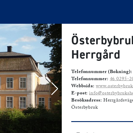
Österbybru
Herrgård
Telefonnummer (Bokning):
Telefonnummer:
46 0295-2
Webbsida:
www.osterbybruk
E-post:
info@osterbybrukshe
Besöksadress:
Herrgårdsväg
Österbybruk