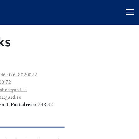
ks
46 076-8020072
00 72
sherrgard.se
rrgard.se
en 1
Postadress:
748 32