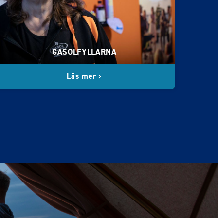
GASOLFYLLARNA
Läs mer ›