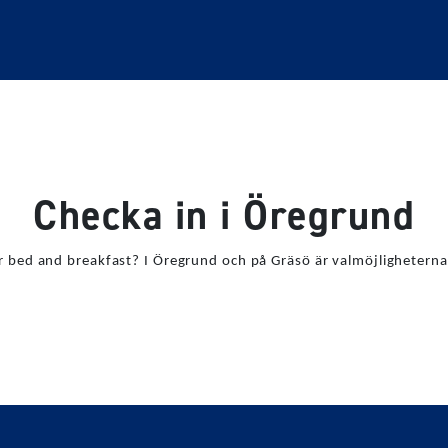
åstäder
Öregrund
Checka in i Öregrund
Checka in i Öregrund
er bed and breakfast? I Öregrund och på Gräsö är valmöjligheterna