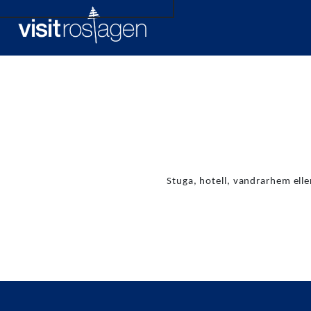
Hem
Upptäck Roslagen
Spännande sm
Stuga, hotell, vandrarhem ell