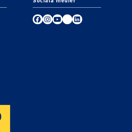
Sociala medier
Följ oss på Facebook
Följ oss på Instagram
Följ oss på Youtube
TikTok
LinkedIn