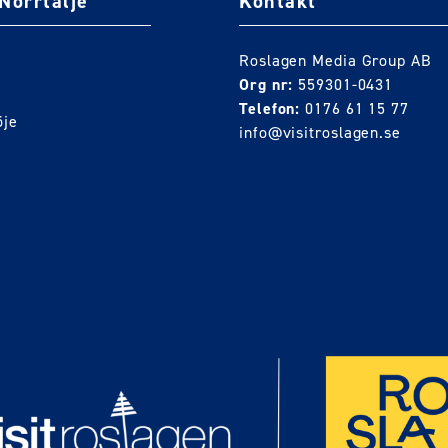
Norrtälje
Kontakt
Roslagen Media Group AB
Org nr:
559301-0431
Telefon:
0176 61 15 77
öje
info@visitroslagen.se