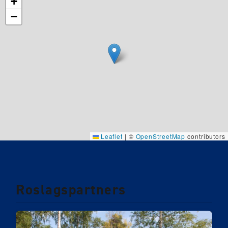
+
−
Leaflet
|
©
OpenStreetMap
contributors
Roslagspartners