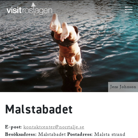
Jens Johnson
Malstabadet
E-post:
kontaktcenter@norrtalje.se
Besöksadress:
Malstabadet
Postadress:
Malsta strand