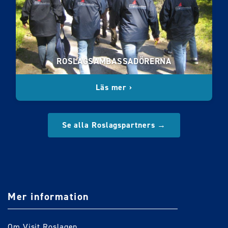
ROSLAGSAMBASSADÖRERNA
Läs mer ›
Se alla Roslagspartners →
Mer information
Om Visit Roslagen