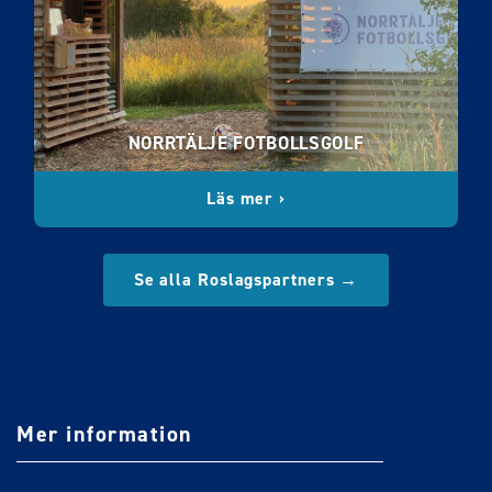
NORRTÄLJE FOTBOLLSGOLF
Läs mer ›
Se alla Roslagspartners →
Mer information