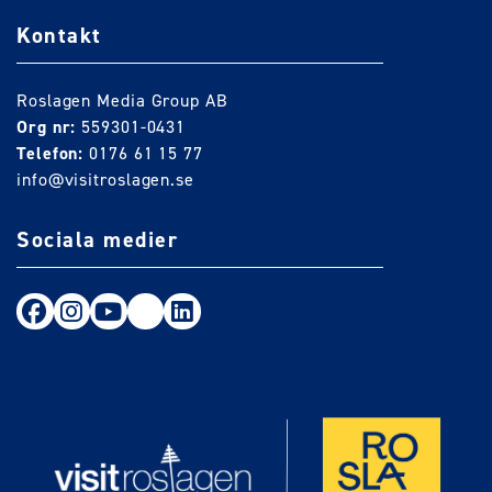
Kontakt
Roslagen Media Group AB
Org nr:
559301-0431
Telefon:
0176 61 15 77
info@visitroslagen.se
Sociala medier
Följ oss på Facebook
Följ oss på Instagram
Följ oss på Youtube
TikTok
LinkedIn