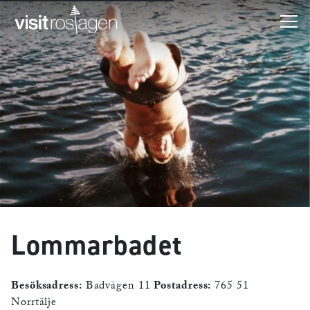
Lommarbadet
Besöksadress:
Badvägen 11
Postadress:
765 51
Norrtälje