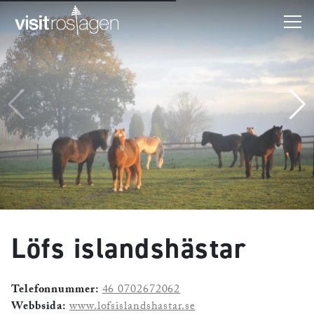
Löfs islandshästar
Telefonnummer:
46 0702672062
Webbsida:
www.lofsislandshastar.se