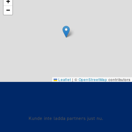
+
−
Leaflet
|
©
OpenStreetMap
contributors
Kunde inte ladda partners just nu.