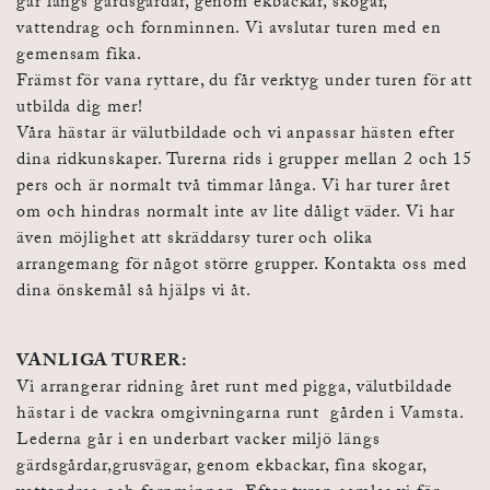
går längs gärdsgårdar, genom ekbackar, skogar,
vattendrag och fornminnen. Vi avslutar turen med en
gemensam fika.
Främst för vana ryttare, du får verktyg under turen för att
utbilda dig mer!
Våra hästar är välutbildade och vi anpassar hästen efter
dina ridkunskaper. Turerna rids i grupper mellan 2 och 15
pers och är normalt två timmar långa. Vi har turer året
om och hindras normalt inte av lite dåligt väder. Vi har
även möjlighet att skräddarsy turer och olika
arrangemang för något större grupper. Kontakta oss med
dina önskemål så hjälps vi åt.
VANLIGA TURER:
Vi arrangerar ridning året runt med pigga, välutbildade
hästar i de vackra omgivningarna runt gården i Vamsta.
Lederna går i en underbart vacker miljö längs
gärdsgårdar,grusvägar, genom ekbackar, fina skogar,