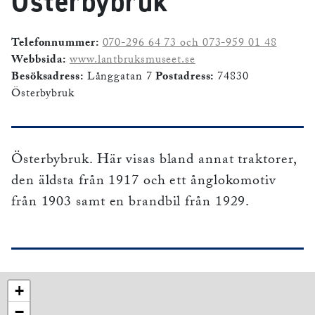
Österbybruk
Telefonnummer:
070-296 64 73 och 073-959 01 48
Webbsida:
www.lantbruksmuseet.se
Besöksadress:
Långgatan 7
Postadress:
74830
Österbybruk
Österbybruk. Här visas bland annat traktorer,
den äldsta från 1917 och ett ånglokomotiv
från 1903 samt en brandbil från 1929.
+
−