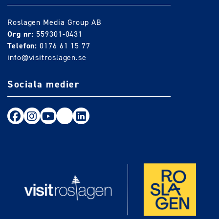
Roslagen Media Group AB
Org nr:
559301-0431
Telefon:
0176 61 15 77
info@visitroslagen.se
Sociala medier
Följ oss på Facebook
Följ oss på Instagram
Följ oss på Youtube
TikTok
LinkedIn