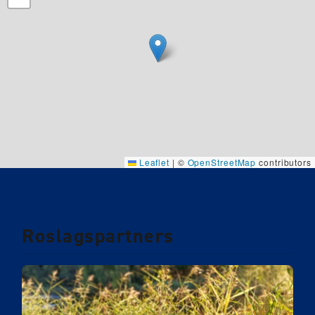
Leaflet
|
©
OpenStreetMap
contributors
Roslagspartners