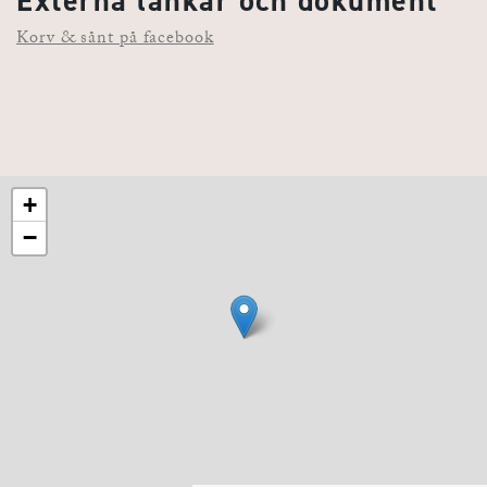
Externa länkar och dokument
Korv & sånt på facebook
+
−