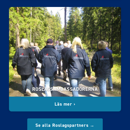
ROSLAGSAMBASSADÖRERNA
Läs mer ›
Se alla Roslagspartners →