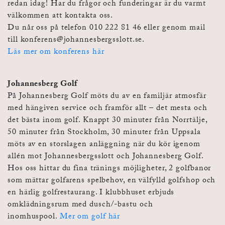
redan idag! Har du frågor och funderingar är du varmt
välkommen att kontakta oss.
Du når oss på telefon 010 222 81 46 eller genom mail
till
konferens@johannesbergsslott.se
.
Läs mer om konferens här
Johannesberg Golf
På Johannesberg Golf möts du av en familjär atmosfär
med hängiven service och framför allt – det mesta och
det bästa inom golf. Knappt 30 minuter från Norrtälje,
50 minuter från Stockholm, 30 minuter från Uppsala
möts av en storslagen anläggning när du kör igenom
allén mot Johannesbergsslott och Johannesberg Golf.
Hos oss hittar du fina tränings möjligheter, 2 golfbanor
som mättar golfarens spelbehov, en välfylld golfshop och
en härlig golfrestaurang. I klubbhuset erbjuds
omklädningsrum med dusch/-bastu och
inomhuspool.
Mer om golf här