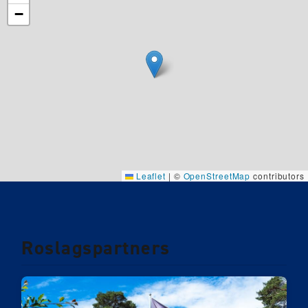
−
Leaflet
|
©
OpenStreetMap
contributors
Roslagspartners