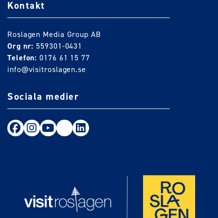
Kontakt
Roslagen Media Group AB
Org nr:
559301-0431
Telefon:
0176 61 15 77
info@visitroslagen.se
Sociala medier
Följ oss på Facebook
Följ oss på Instagram
Följ oss på Youtube
TikTok
LinkedIn