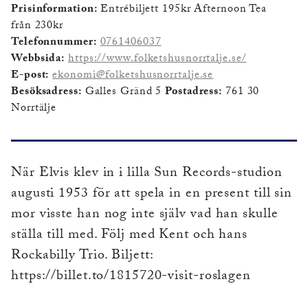
Prisinformation:
Entrébiljett 195kr Afternoon Tea
från 230kr
Telefonnummer:
0761406037
Webbsida:
https://www.folketshusnorrtalje.se/
E-post:
ekonomi@folketshusnorrtalje.se
Besöksadress:
Galles Gränd 5
Postadress:
761 30
Norrtälje
När Elvis klev in i lilla Sun Records-studion
augusti 1953 för att spela in en present till sin
mor visste han nog inte själv vad han skulle
ställa till med. Följ med Kent och hans
Rockabilly Trio. Biljett:
https://billet.to/1815720-visit-roslagen