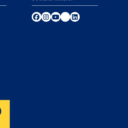
Följ oss på Facebook
Följ oss på Instagram
Följ oss på Youtube
TikTok
LinkedIn