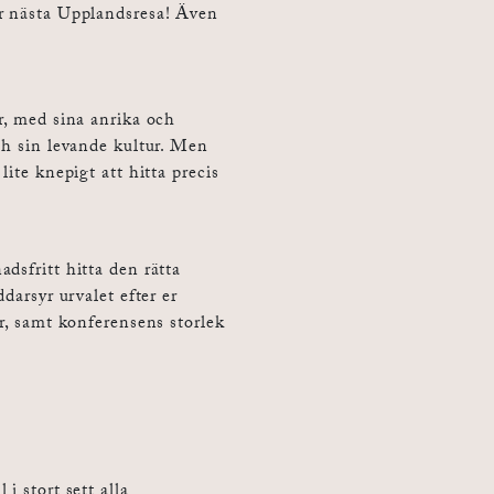
ör nästa Upplandsresa! Även
r, med sina anrika och
ch sin levande kultur. Men
lite knepigt att hitta precis
dsfritt hitta den rätta
darsyr urvalet efter er
ar, samt konferensens storlek
i stort sett alla