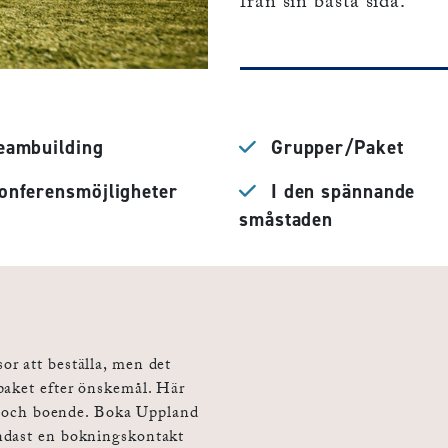
från sin bästa sida.
eambuilding
Grupper/Paket
nferensmöjligheter
I den spännande
småstaden
r att beställa, men det
paket efter önskemål. Här
ika och boende. Boka Uppland
ndast en bokningskontakt