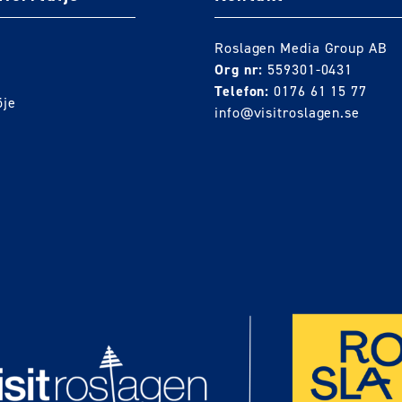
Roslagen Media Group AB
Org nr:
559301-0431
Telefon:
0176 61 15 77
öje
info@visitroslagen.se