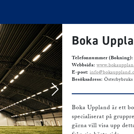
Boka Uppl
Telefonnummer (Bokning):
Webbsida:
www.bokaupplan
E-post:
info@bokauppland.
Besöksadress:
Österbybruks
Boka Uppland är ett b
specialiserat på grupp
gärna vill visa upp det