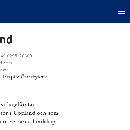
and
46 0295-20300
d.com
com
 Herrgård Österbybruk
okningsföretag
resor i Uppland och som
ta intressanta landskap